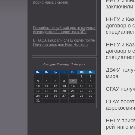
ННГУ и Инс
порно мама с сыном
заключили 
ННГУ и Каз
договор о 
Российско-китайский центр научных
специалис
исследований откроется в ВГУ
В НАСА выбрали следующую после
ННГУ и Каз
Плутона цель для New Horizons
договор о 
специалис
Сегодня: Пятница, 7 Августа
ДВФУ получ
Пн
Вт
Ср
Чт
Пт
Сб
Вс
мира
1
2
3
4
5
6
7
8
9
10
11
12
13
14
15
16
СГАУ получ
17
18
19
20
21
22
23
24
25
26
27
28
29
30
СГАУ посет
31
аэрокосмич
ННГУ присв
рейтинге м