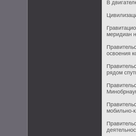
В двигател
Цивилизаци
Гравитацио
меридиан н
Правитель
освоения к
Правительс
рядом спут
Правительс
Минобрнау
Правительс
мобильно-к
Правительс
деятельно