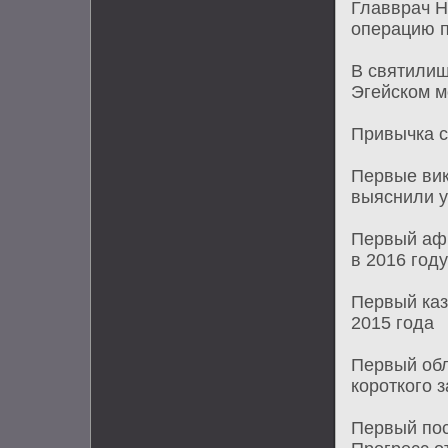
Главврач Н
операцию п
В святилищ
Эгейском м
Привычка с
Первые вик
выяснили 
Первый афр
в 2016 году
Первый каз
2015 года
Первый обл
короткого 
Первый пос