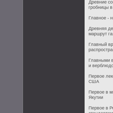
Древние со
гробницы 
Главное - 
Древняя де
маршрут га
Главный вр
распростра
Главными в
и верблюд
Первое лек
США
Первое в м
Якутии
Первое в Р