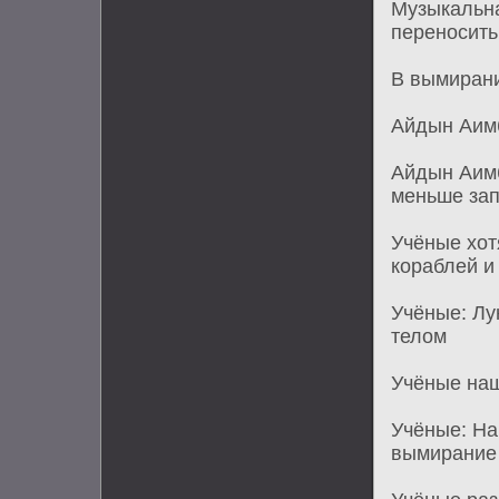
Музыкальна
переносить
В вымирани
Айдын Аимб
Айдын Аимб
меньше за
Учёные хот
кораблей и
Учёные: Лу
телом
Учёные на
Учёные: На
вымирание