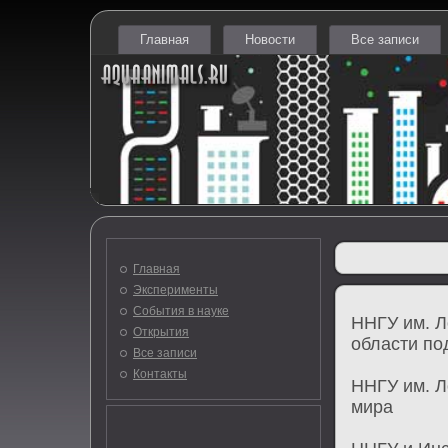
Главная
Новости
Все записи
Главная
Эксперименты
События в науке
ННГУ им. Л
Открытия
области по
Все записи
Контакты
ННГУ им. Л
мира