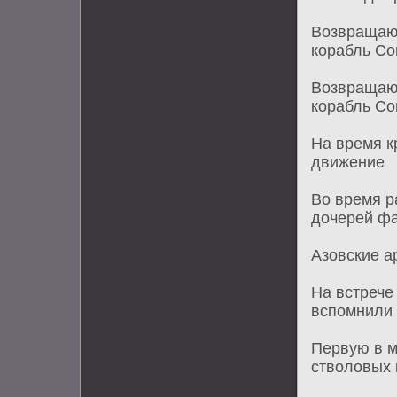
Возвращаю
корабль С
Возвращаю
корабль С
На время к
движение
Во время р
дочерей фа
Азовские а
На встрече
вспомнили 
Первую в м
стволовых 