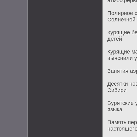
атмосферы
Полярное с
Солнечной
Курящие б
детей
Курящие ма
выяснили 
Занятия аэ
Десятки но
Сибири
Бурятские 
языка
Память пер
настоящего