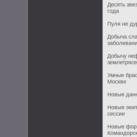
Десять зве
года
Пуля не ду
Добыча сла
заболеван
Добычу неф
землетряс
Умные брас
Москве
Новые данн
Новые экип
сессии
Новые форм
Командорск