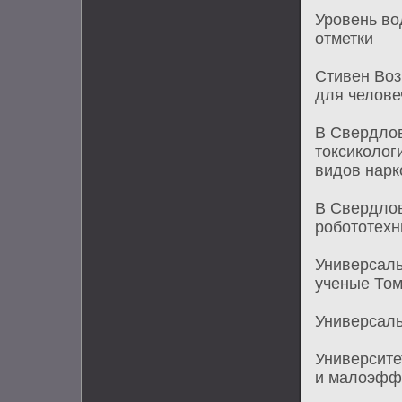
Уровень во
отметки
Стивен Воз
для челове
В Свердлов
токсиколог
видов нарк
В Свердлов
робототехн
Универсаль
ученые Том
Универсаль
Университе
и малоэфф