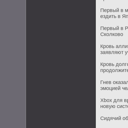
Первый в м
ездить в Я
Первый в Р
Сколково
Кровь алли
заявляют 
Кровь долг
продолжите
Гнев оказа
эмоцией че
Xbox для в
новую сист
Сидячий об