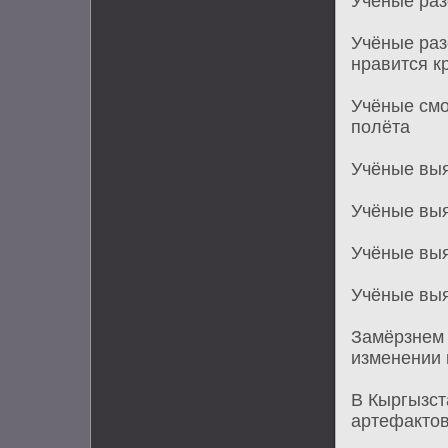
Учёные раз
Учёные раз
нравится к
Учёные смо
полёта
Учёные выя
Учёные выя
Учёные выя
Учёные выя
Замёрзнем 
изменении 
В Кыргызст
артефактов