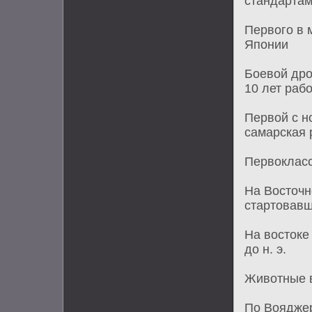
стандартам
Первого в 
Японии
Боевой дро
10 лет раб
Первой с н
самарская 
Первокласс
На Восточн
стартовавш
На востоке
до н. э.
Животные в
По Вояджер