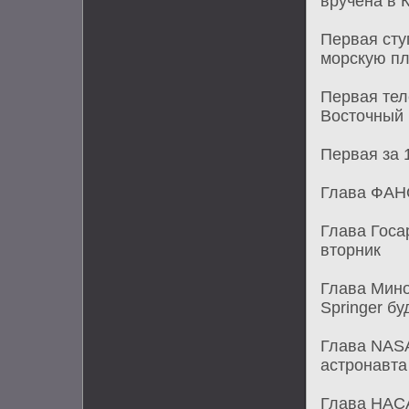
вручена в 
Первая сту
морскую п
Первая тел
Восточный
Первая за 
Глава ФАНО
Глава Госа
вторник
Глава Мино
Springer б
Глава NASA
астронавта
Глава НАСА