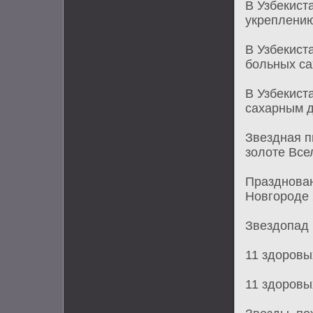
В Узбекист
укреплению
В Узбекист
больных с
В Узбекист
сахарным 
Звездная п
золоте Все
Празднова
Новгороде 
Звездопад 
11 здоровы
11 здоровы