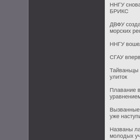
ННГУ снова
БРИКС
ДВФУ созда
морских ре
ННГУ вошел
СГАУ впер
Тайваньцы 
улиток
Плавание в
уравнение
Вызванные
уже наступ
Названы ла
молодых у