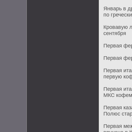
Январь в д
по греческ
Кровавую л
сентября
Первая фер
Первая фер
Первая ита
первую ко
Первая ита
МКС кофе
Первая каз
Полюс стар
Первая меж