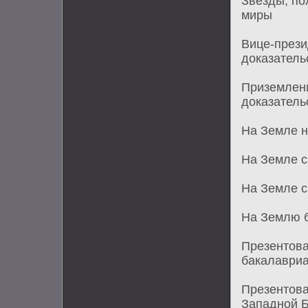
Звезды, по
миры
Вице-прези
доказатель
Приземлен
доказатель
На Земле н
На Земле с
На Земле с
На Землю б
Презентов
бакалаври
Презентова
Западной Б