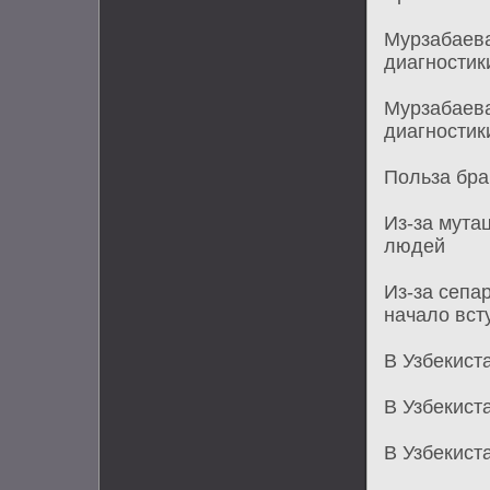
Мурзабаева
диагности
Мурзабаева
диагности
Польза бра
Из-за мута
людей
Из-за сепа
начало вст
В Узбекист
В Узбекист
В Узбекист