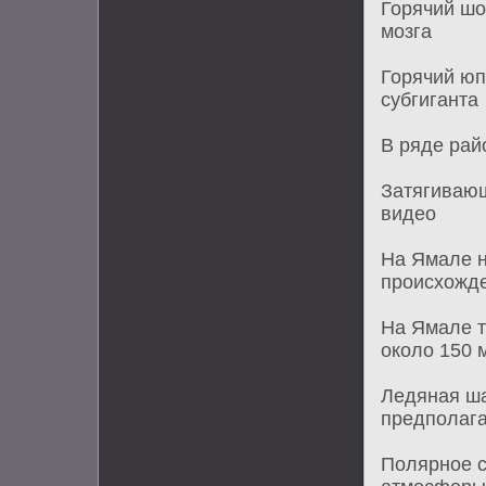
Горячий шо
мозга
Горячий юп
субгиганта
В ряде рай
Затягивающ
видео
На Ямале н
происхожд
На Ямале т
около 150 
Ледяная ша
предполаг
Полярное с