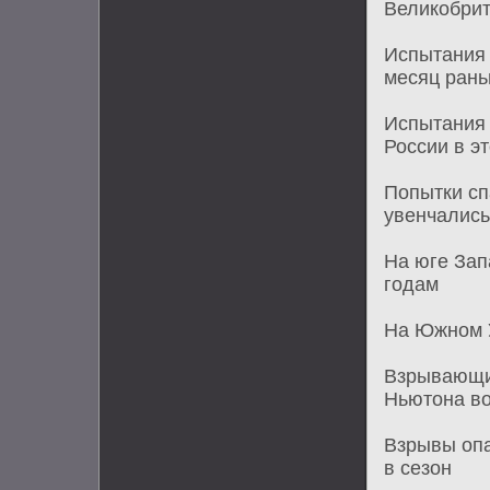
Великобри
Испытания 
месяц ран
Испытания 
России в э
Попытки сп
увенчались
На юге Зап
годам
На Южном У
Взрывающие
Ньютона в
Взрывы опа
в сезон