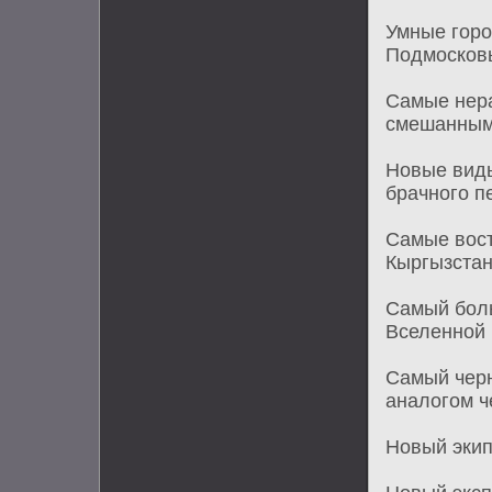
Умные горо
Подмосков
Самые нера
смешанным
Новые виды
брачного п
Самые вост
Кыргызста
Самый боль
Вселенной
Самый черн
аналогом 
Новый экип