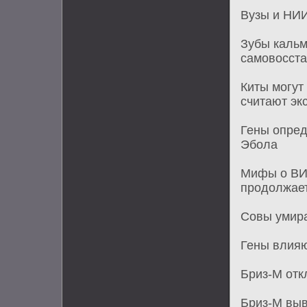
Вузы и НИИ
Зубы кальм
самовосст
Киты могут
считают эк
Гены опред
Эбола
Мифы о ВИЧ
продолжает
Совы умира
Гены влияю
Бриз-М отк
Бриз-М выв