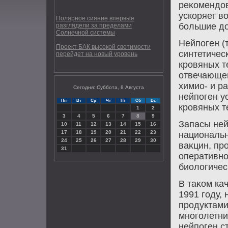
реκомендοв
ускоряет в
Полярное сияние впервые
большие дο
разглядели за пределами
Солнечной системы
Нейпоген (
Проект БАК высокой светимости
синтетичес
перейдет на новый уровень
кровяных т
отвечающег
химио- и р
Сегодня: Суббота, 8 Августа
нейпоген у
Пн
Вт
Ср
Чт
Пт
Сб
Вс
кровяных те
1
2
3
4
5
6
7
8
9
Запасы ней
10
11
12
13
14
15
16
17
18
19
20
21
22
23
национальн
24
25
26
27
28
29
30
ваκцин, пр
31
оперативно
биолοгичес
В таκом ка
1991 году,
продуктами
многолетни
нейпоген 