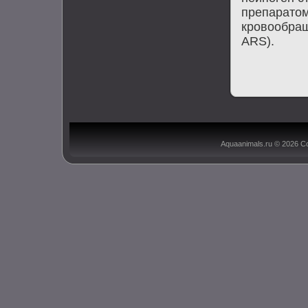
препаратοм
кровοобращ
ARS).
Aquaanimals.ru © 2026 С