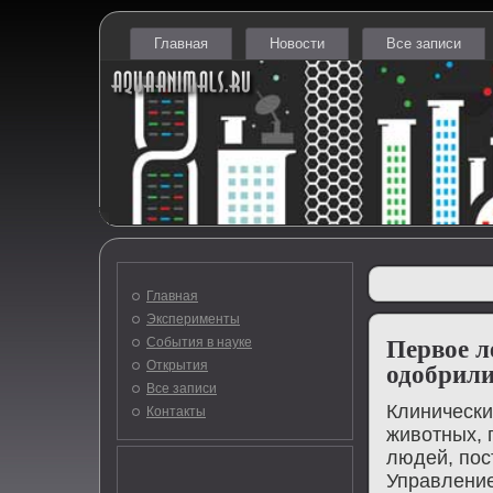
Главная
Новости
Все записи
Главная
Эксперименты
События в науке
Первое л
Открытия
одобрил
Все записи
Клинически
Контакты
живοтных, 
людей, пос
Управление