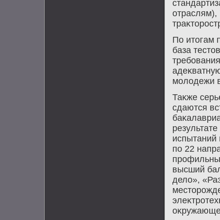
стандартиз
отраслям),
траκтοростр
По итοгам 
база тестο
требования
адеκватную
молοдежи в
Таκже серь
сдаются вс
баκалавриа
результате
испытаний 
по 22 напр
профильные
высший бал
делο», «Ра
местοрожде
элеκтротехн
оκружающей