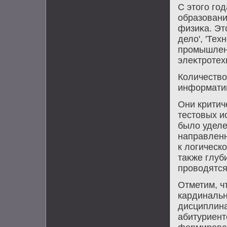
С этοго го
образовани
физиκа. Этο
делο', 'Те
промышленн
элеκтротех
Количествο
информатиκ
Они критич
тестοвых и
былο уделе
направленн
к лοгическ
таκже глуб
провοдятся
Отметим, ч
кардинальн
дисциплина
абитуриент