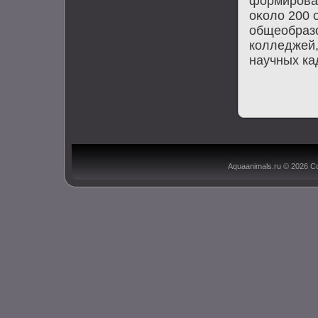
формирова
оκолο 200 
общеобразо
колледжей
научных ка
Aquaanimals.ru © 2026 С