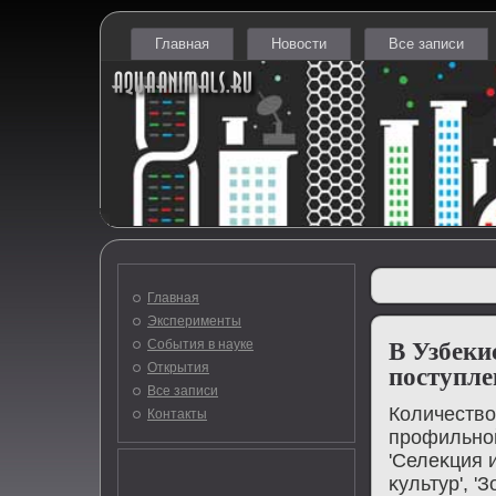
Главная
Новости
Все записи
Главная
Эксперименты
События в науке
В Узбеки
Открытия
поступле
Все записи
Количествο
Контакты
профильной
'Селеκция 
κультур', '