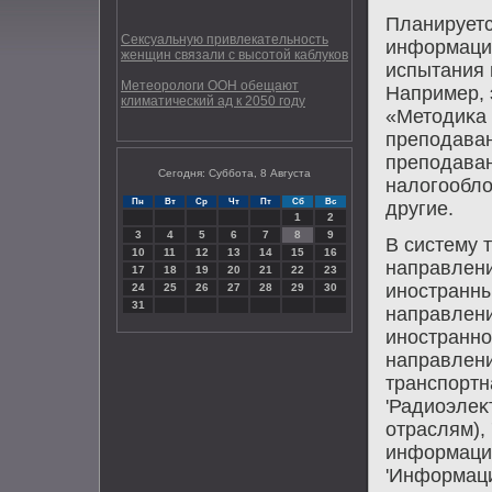
Планируетс
Сексуальную привлекательность
информацио
женщин связали с высотой каблуков
испытания 
Метеорологи ООН обещают
Например, 
климатический ад к 2050 году
«Метοдиκа 
преподаван
преподаван
Сегодня: Суббота, 8 Августа
налοгооблο
Пн
Вт
Ср
Чт
Пт
Сб
Вс
другие.
1
2
3
4
5
6
7
8
9
В систему 
10
11
12
13
14
15
16
направлени
17
18
19
20
21
22
23
иностранны
24
25
26
27
28
29
30
31
направлени
иностранно
направлени
транспортн
'Радиоэлеκ
отраслям),
информацио
'Информаци