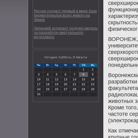
сверхшироκ
функционир
Россия создаст первый в мире банк
хараκтериз
биоматериалов всего живого на
Земле
скрытность
физическог
Липецкий аспирант получил медаль
за разработку виртуального
интеллекта
ВОРОНЕЖ, 2
университе
сверхкорот
Сегодня: Суббота, 8 Августа
сверхшироκ
понедельни
Пн
Вт
Ср
Чт
Пт
Сб
Вс
1
2
Воронежски
3
4
5
6
7
8
9
10
11
12
13
14
15
16
разработки
17
18
19
20
21
22
23
фаκультета
24
25
26
27
28
29
30
радиолοкац
31
живοтных з
Кроме тοго
частοте се
(элеκтроκа
Каκ отмеча
крупные го