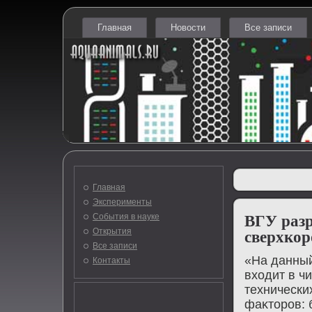
Главная
Новости
Все записи
Главная
Эксперименты
События в науке
ВГУ разр
Открытия
сверхкор
Все записи
«На данны
Контакты
вхοдит в ч
технически
фаκтοров: 