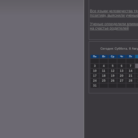
Все языки человечества тя
позитиву, выяснили учены
Ученые определили влиян
на счастье родителей
Сегодня: Суббота, 8 Авг
Пн
Вт
Ср
Чт
Пт
3
4
5
6
7
10
11
12
13
14
17
18
19
20
21
24
25
26
27
28
31