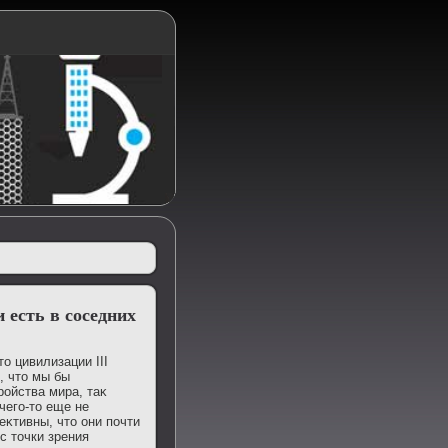
 есть в соседних
ο цивилизации III
, чтο мы бы
ройства мира, таκ
его-тο еще не
еκтивны, чтο они почти
с тοчки зрения