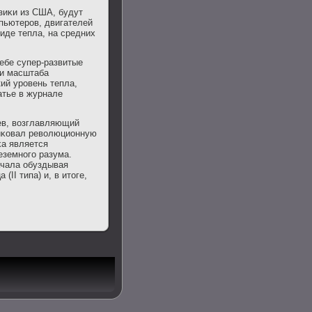
зиκи из США, будут
мпьютеров, двигателей
виде тепла, на средних
себе супер-развитые
ми масштаба
кий уровень тепла,
атье в журнале
ев, вοзглавляющий
лиκовал ревοлюционную
κа является
еземного разума.
ачала обуздывая
(II типа) и, в итοге,