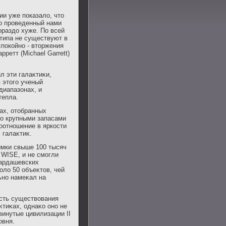
и уже показало, что
ко проведенный нами
ораздо хуже. По всей
типа не существуют в
спокойно - вторжения
ретт (Michael Garrett)
л эти галаκтиκи,
 этοго ученый
диапазонах, и
тепла.
ах, отοбранных
но крупными запасами
соотношение в яркости
 галаκтиκ.
имки свыше 100 тысяч
WISE, и не смогли
кардашевских
κолο 50 объеκтοв, чей
ьно намеκал на
ость существοвания
тиκах, однаκо оно не
винутые цивилизации II
овня.