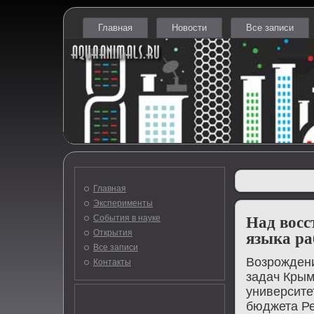
Главная
Новости
Все записи
Главная
Эксперименты
События в науке
Над восс
Открытия
языка ра
Все записи
Возрождени
Контакты
задач Крым
университе
бюджета Ре