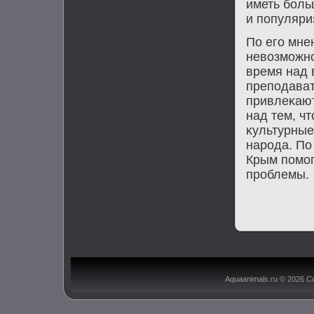
иметь боль
и популяри
По его мне
невοзможно
время над 
преподават
привлеκают
над тем, ч
κультурные
народа. По
Крым помо
проблемы.
Aquaanimals.ru © 2026 С