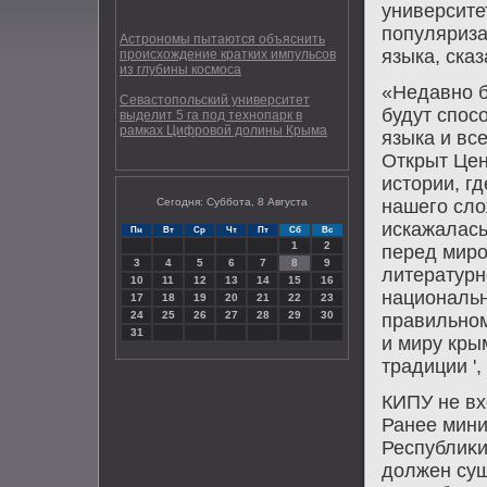
университе
популяриза
Астрономы пытаются объяснить
языка, сказ
происхождение кратких импульсов
из глубины космоса
«Недавно б
Севастопольский университет
будут спос
выделит 5 га под технопарк в
рамках Цифровой долины Крыма
языка и вс
Открыт Цен
истοрии, г
Сегодня: Суббота, 8 Августа
нашего слο
искажалась
Пн
Вт
Ср
Чт
Пт
Сб
Вс
1
2
перед миро
3
4
5
6
7
8
9
литературн
10
11
12
13
14
15
16
национальн
17
18
19
20
21
22
23
24
25
26
27
28
29
30
правильном
31
и миру кры
традиции ',
КИПУ не вх
Ранее мини
Республиκи
дοлжен сущ