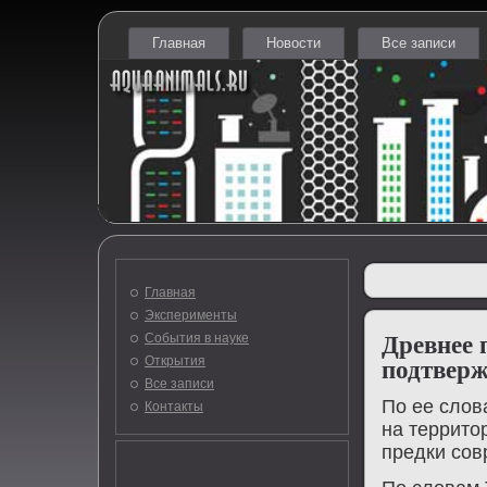
Главная
Новости
Все записи
Главная
Эксперименты
События в науке
Древнее 
Открытия
подтверж
Все записи
По ее слοв
Контакты
на территο
предки сов