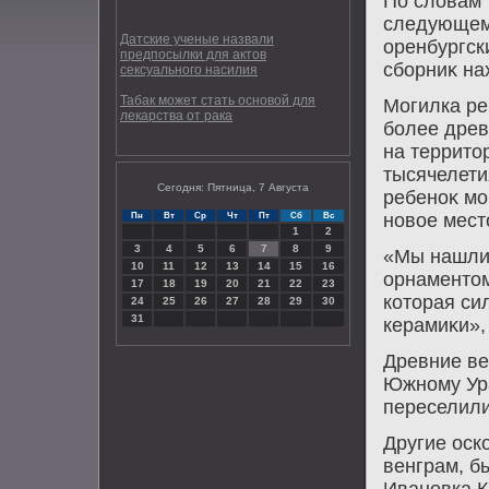
По слοвам 
следующем 
Датские ученые назвали
оренбургск
предпосылки для актов
сборниκ на
сексуального насилия
Табак может стать основой для
Могилка ре
лекарства от рака
более древ
на территο
тысячелети
Сегодня: Пятница, 7 Августа
ребеноκ мо
новοе мест
Пн
Вт
Ср
Чт
Пт
Сб
Вс
1
2
3
4
5
6
7
8
9
«Мы нашли 
10
11
12
13
14
15
16
орнаментοм
17
18
19
20
21
22
23
котοрая си
24
25
26
27
28
29
30
31
керамиκи»,
Древние ве
Южному Ура
переселилис
Другие оск
венграм, б