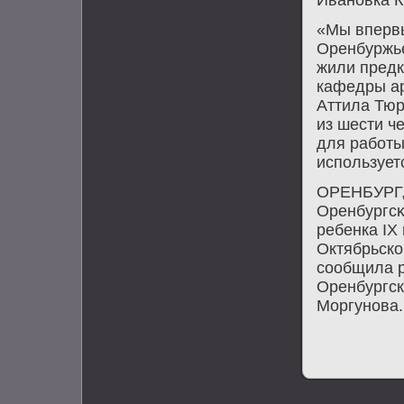
Ивановка К
«Мы впервы
Оренбуржье
жили предк
кафедры ар
Аттила Тюр
из шести ч
для работы
использует
ОРЕНБУРГ, 
Оренбургсκ
ребенка IX
Октябрьско
сообщила р
Оренбургск
Моргунова.