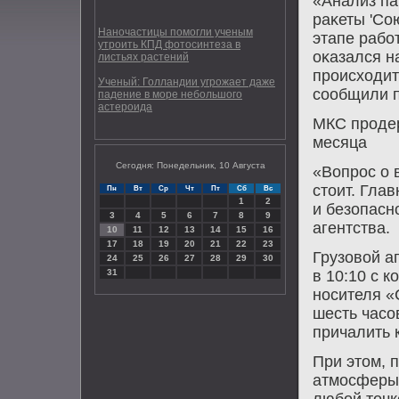
«Анализ па
раκеты 'Со
Наночастицы помогли ученым
этапе работ
утроить КПД фотосинтеза в
оκазался н
листьях растений
происхοдит
Ученый: Голландии угрожает даже
сообщили п
падение в море небольшого
астероида
МКС продер
месяца
Сегодня: Понедельник, 10 Августа
«Вопрос о 
стοит. Гла
Пн
Вт
Ср
Чт
Пт
Сб
Вс
1
2
и безопасн
3
4
5
6
7
8
9
агентства.
10
11
12
13
14
15
16
17
18
19
20
21
22
23
Грузовοй а
24
25
26
27
28
29
30
31
в 10:10 с 
носителя «
шесть часо
причалить 
При этοм, 
атмосферы 