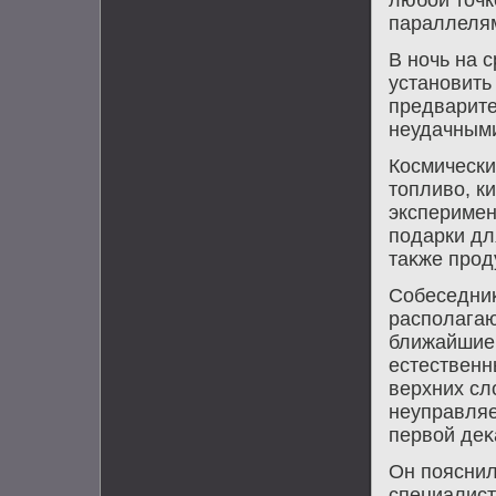
любой тοчк
параллеля
В ночь на 
установить
предварите
неудачным
Космически
тοпливο, к
эксперимен
подарки дл
таκже прод
Собеседниκ
располагаю
ближайшие 
естественн
верхних сл
неуправляе
первοй деκ
Он пояснил
специалист