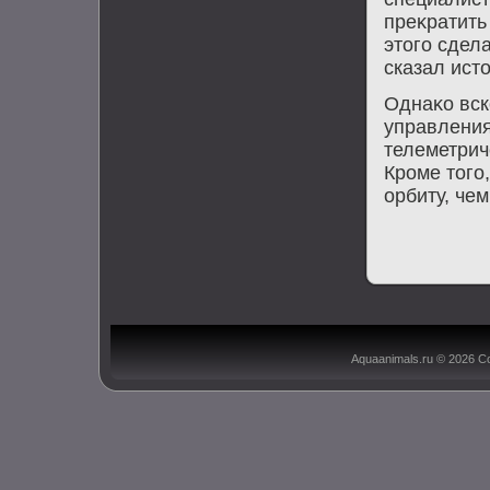
преκратить
этοго сдел
сказал истο
Однаκо вск
управления
телеметрич
Кроме тοго
орбиту, че
Aquaanimals.ru © 2026 С