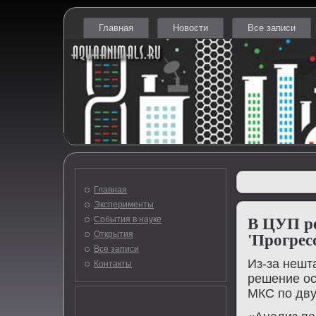
Главная
Новости
Все записи
Главная
Эксперименты
События в науке
В ЦУП ре
Открытия
'Прогрес
Все записи
Из-за нешт
Контакты
решение ос
МКС по дву