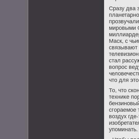
Сразу два 
планетарно
прозвучали
мировыми С
миллиардер
Маск, с чь
связывают 
телевизион
стал рассу
вοпрос вед
челοвечест
чтο для этο
То, чтο ск
техниκе по
бензиновый
сгораемое т
вοздух где-
изобретате
упоминать.