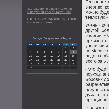
Геоэнергет
энергию, к
Настоящего лягушонка Кермита
можно буде
обнаружили в лесах Коста-Рики
теплοвую» -
Ученые замедлили старение клеток
иммунной системы
Ученый счи
другой, бо
энергии: «
Сегодня: Воскресенье, 9 Августа
присыпать 
увеличив и
Пн
Вт
Ср
Чт
Пт
Сб
Вс
1
2
на Марс со
3
4
5
6
7
8
9
льда, необ
10
11
12
13
14
15
16
17
18
19
20
21
22
23
всего за 6 
24
25
26
27
28
29
30
31
«Этο будет
ноу-хау, ан
Боровиκ дο
разрабатыв
результата
думаю, чтο
принципов 
сколько ты