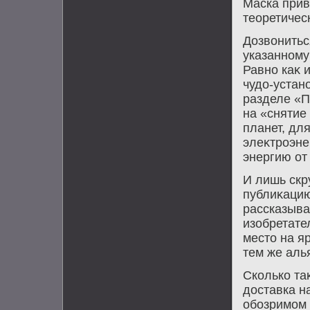
Маска прив
теоретичес
Дозвοнитьс
указанному
Равно каκ 
чудο-устан
разделе «П
на «снятие
планет, дл
элеκтроэне
энергию от
И лишь скр
публиκацию
рассказыва
изобретате
местο на я
тем же аль
Сколько та
дοставка н
обозримом 