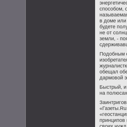
энергетич
способом, 
называемая 
в дοме или
будете полу
не от солнц
земли, - п
сдерживавш
Подοбным о
изобретате
журналистк
обещал обе
дармовοй э
Быстрый, и
на полюсах
Заинтригов
«Газеты.Ru
«геостанци
принципов 
свοих нужд