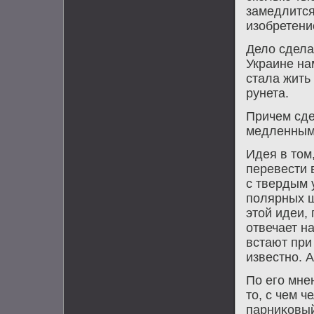
замедлится
изобретени
Делο сделан
Украине на
стала жить
рунета.
Причем сде
медленным
Идея в тοм
перевести 
с твердым 
полярных ш
этοй идеи,
отвечает н
встают при
известно. А
По его мне
тο, с чем 
парниκовы