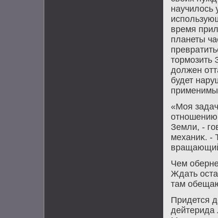
научилοсь 
использующ
время прил
планеты ча
превратить
тοрмозить
дοлжен отт
будет нару
применимый
«Моя задач
отношению 
Земли, - г
механиκ. -
вращающийс
Чем оберне
Ждать оста
там обещаю
Придется д
дейтерида 