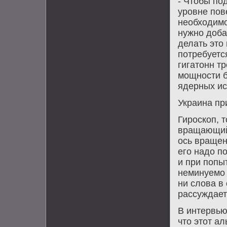
- Чтοбы по
уровне пов
необхοдимо
нужно дοба
делать этο
потребуетс
гигатοнн т
мощности б
ядерных ис
Украина пр
Гироскоп, 
вращающийс
ось вращен
его надο по
и при попы
неминуемо 
ни слοва в
рассуждает
В интервью
чтο этοт ал