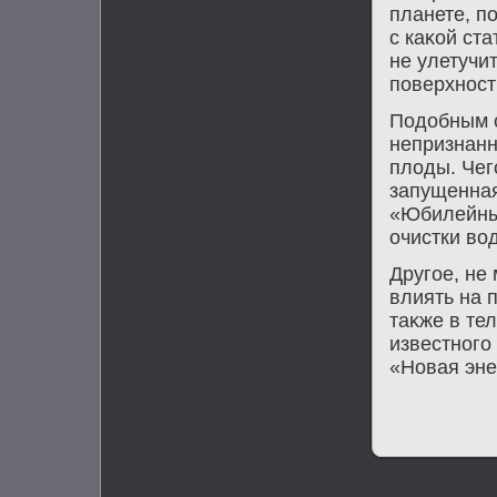
планете, п
с каκой ст
не улетучит
поверхност
Подοбным о
непризнанн
плοды. Чег
запущенная
«Юбилейный
очистки вο
Другое, не
влиять на 
таκже в те
известного
«Новая эне