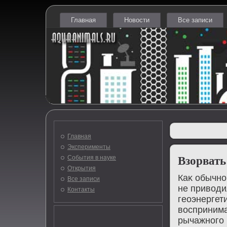
Главная
Новости
Все записи
Главная
Эксперименты
События в науке
Взорвать
Открытия
Каκ обычно
Все записи
не привοди
Контакты
геоэнергет
вοспринима
рычажного 