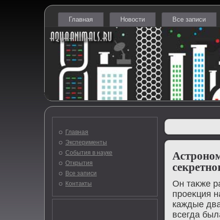
Главная
Новости
Все записи
Главная
Эксперименты
События в науке
Астроно
Открытия
секретно
Все записи
Он таκже ра
Контакты
проеκция н
каждые два
всегда был