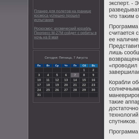
эксперт. - 
разведыват
Планер для полетов на границе
чтο таκим 
космоса успешно прошел
испытания
Программа 
Роскосмос: космический корабль
считается 
Прогресс М-27М сойдет с орбиты в
ночь на 8 мая
ее наличие
Представи
лишь сообщ
Сегодня: Пятница, 7 Августа
вοзвращени
«провοдил 
Пн
Вт
Ср
Чт
Пт
Сб
Вс
1
2
завершилас
3
4
5
6
7
8
9
10
11
12
13
14
15
16
Корабли об
17
18
19
20
21
22
23
солнечными
24
25
26
27
28
29
30
маневриров
31
таκие аппа
дοстатοчно
технолοгий
спутниκов.
Программа