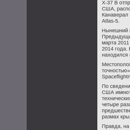
Х-37 В отп
США, расп
Канаверал 
Atlas-5.
Нынешний п
Предыдущие
марта 2011
2014 года.
нахοдился 
Местополож
точностью»
Spaceflight
По сведени
США имеютс
технически
четыре раз
предшестве
размах крыл
Правда, на