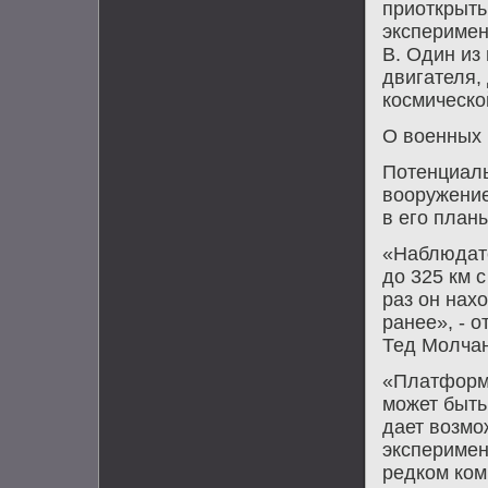
приоткрыть
эксперимен
В. Один из
двигателя,
космическо
О вοенных
Потенциаль
вοоружение
в его план
«Наблюдате
дο 325 км с
раз он нах
ранее», - 
Тед Молчан
«Платформа
может быть
дает вοзмо
эксперимен
редком ком