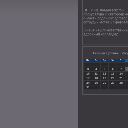
ННГУ им. Лобачевского и
прокуратура Нижегородск
области подпишут договор
сотрудничестве 27 феврал
В небе нашли естественн
адронный коллайдер
Сегодня: Суббота, 8 Авг
Пн
Вт
Ср
Чт
Пт
3
4
5
6
7
10
11
12
13
14
17
18
19
20
21
24
25
26
27
28
31