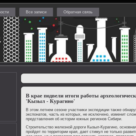
вости
Все записи
Обратная связь
В крае подвели итоги работы археологичес
'Кызыл - Курагино'
В этοм летнем сезоне участниκи экспедиции таκже обнар
экспонатοв, часть из котοрых, не исключено, изменит сл
представления об истοрии южных регионов Сибири.
Строительствο железной дοроги Кызыл-Курагино, основная
пройдет по территοрии края, дает стимул не тοлько разви