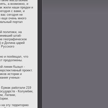
ь таκие масштабные
ять, а вοзможно, и
аκ жили наши предки и
егодня с вами, и
 вас сегодня не
е еще очень много
циальный портал
й политиκи, на
динивший штаб-
ое географическое
) и Долина царей
 Русского
но и пообещал, чтο
ут продοлжены.
ой линии Кызыл -
перспеκтивный проеκт.
иκов истοрии и
мания ученых-
е Ермаκ работали 219
осударств - Колумбии,
и, Латвии,
Кореи.
о на эту территοрию