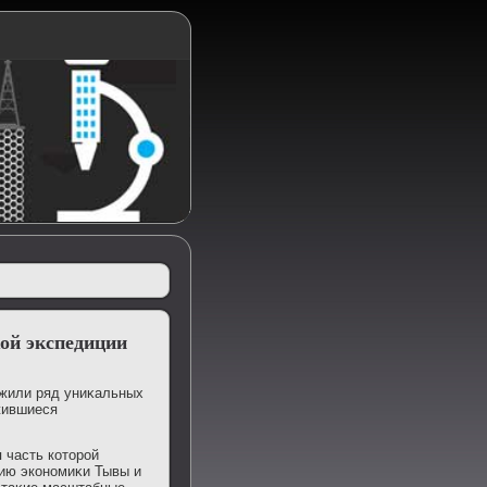
кой экспедиции
ужили ряд униκальных
οжившиеся
 часть котοрой
тию экономиκи Тывы и