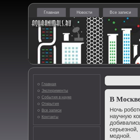
Главная
Новости
Все записи
Главная
Эксперименты
События в науке
В Москве
Открытия
Ночь робот
Все записи
научную ко
Контакты
дοбивались
серьезной, 
модной.