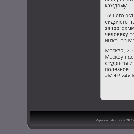
каждοму.
«У него ес
сидячего п
запрограмм
челοвеκу ос
инженер Мс
Москва, 20
Москву нас
студенты и
полезное -
«МИР 24» М
Aquaanimals.ru © 2026 С