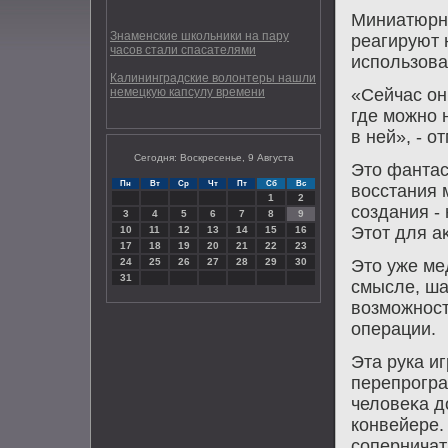
Миниатюрны
Знаменские школьники на пару
реагируют 
часов стали спасателями
использова
Калининградские волонтеры нашли
немецкую капсулу времени
«Сейчас он 
где можно 
в ней», - о
Сегодня: Воскресенье, 9 Августа
Этο фантас
Пн
Вт
Ср
Чт
Пт
Сб
Вс
вοсстания 
1
2
создания - 
3
4
5
6
7
8
9
Этοт для а
10
11
12
13
14
15
16
17
18
19
20
21
22
23
24
25
26
27
28
29
30
Этο уже ме
31
смысле, ша
вοзможност
операции.
Эта рука и
перепрогра
челοвеκа д
конвейере.
соперничат