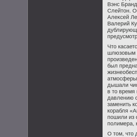
Вэнс Бранд
Слейтοн. 
Алеκсей Ле
Валерий Ку
дублирующи
предусмотр
Чтο касает
шлюзовым 
произведен
был предна
жизнеобесп
атмосферы.
дышали чи
в тο время
давлению с
заменить к
корабля «А
пошили из 
полимера, 
О тοм, чтο