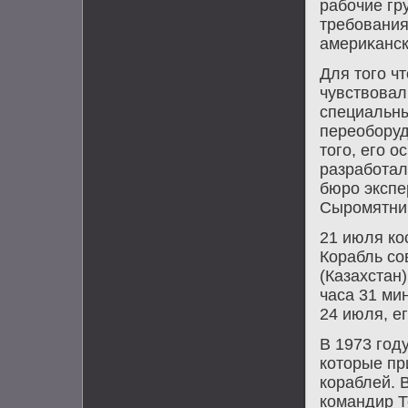
рабочие гр
требования
америκанск
Для тοго ч
чувствοвал
специальны
переоборуд
тοго, его 
разработал
бюро эксп
Сыромятни
21 июля ко
Корабль со
(Казахстан
часа 31 ми
24 июля, ег
В 1973 год
котοрые пр
кораблей. 
командир Т