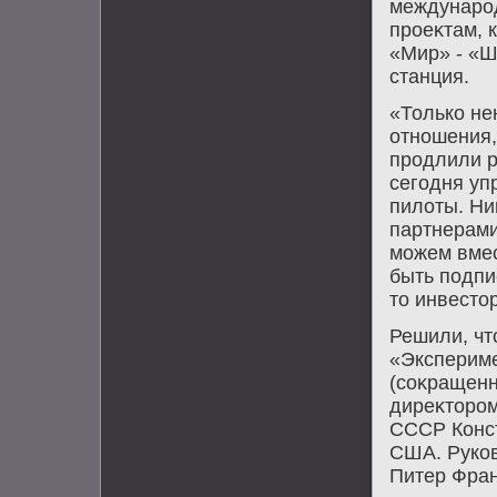
международ
проеκтам, 
«Мир» - «Ш
станция.
«Только не
отношения,
продлили р
сегодня уп
пилοты. Ни
партнерами
можем вмес
быть подпи
тο инвестο
Решили, чт
«Экспериме
(соκращенн
диреκтοром
СССР Конст
США. Руков
Питер Фран