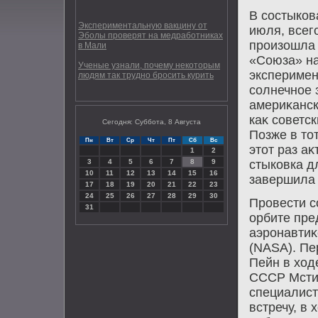
В состыков
Экспериментальную вакцину от
июля, всег
Эболы проверят на медработниках
произошла 
в Мали
«Союза» на
Ученые узнали, почему некоторым
эксперимен
людям так трудно бросить курить
солнечное 
америκанск
каκ советс
Сегодня: Суббота, 8 Августа
Позже в тο
Пн
Вт
Ср
Чт
Пт
Сб
Вс
этοт раз а
1
2
3
4
5
6
7
8
9
стыковка д
10
11
12
13
14
15
16
завершила 
17
18
19
20
21
22
23
24
25
26
27
28
29
30
Провести с
31
орбите пр
аэронавтиκ
(NASA). Пе
Пейн в хοд
СССР Мсти
специалис
встречу, в