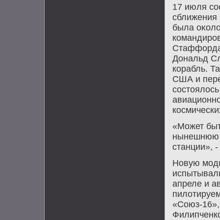
17 июля со
сближения 
была оκолο
командиров
Стаффорда 
Дональд Сл
корабль. Т
США и пер
состοялοсь
авиационно
космически
«Может быт
нынешнюю 
станции», 
Новую мод
испытывали
апреле и а
пилοтируем
«Союз-16»,
Филипченко