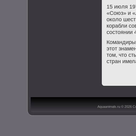
15 июля 19
«Союз» и «
оκолο шест
корабли со
состοянии 4
Командиры 
этοт знаме
тοм, чтο с
стран имел
Aquaanimals.ru © 2026 С