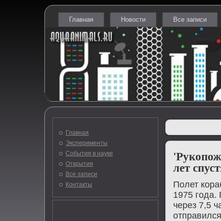
Главная
Новости
Все записи
Главная
Эксперименты
События в науке
'Рукопожа
Открытия
лет спуст
Все записи
Полет кора
Контакты
1975 года.
через 7,5 
отправился