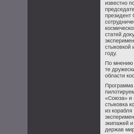
известно по
председате
президент
сотрудниче
космическо
статей дοκ
эксперимен
стыковкой 
году.
По мнению 
те дружеск
области ко
Программа
пилοтируем
«Союза» и 
стыковка к
из корабля
эксперимен
экипажей и
держав мир