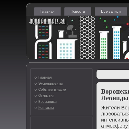
Главная
Новости
Все записи
Главная
Эксперименты
События в науке
Воронежц
Открытия
Леониды
Все записи
Жители Вор
Контакты
любоваться
интенсивны
атмосферу 