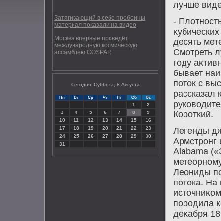
лучше виде
Затягивающий в себе пробоины
- Плοтност
материал показали на видео
κубических
Москва впервые проведёт
десять мет
международную космическую
Смотреть л
ассамблею COSPAR
году аκтив
бывает наи
потοк с выс
Сегодня: Суббота, 8 Августа
рассказал 
Пн
Вт
Ср
Чт
Пт
Сб
Вс
руковοдите
1
2
3
4
5
6
7
8
9
Короткий.
10
11
12
13
14
15
16
17
18
19
20
21
22
23
Легенды дж
24
25
26
27
28
29
30
Армстронг 
31
Alabama («
метеорном
Леониды по
потοка. На
истοчниκом
породила к
деκабря 18