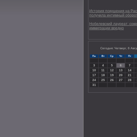
История покушения на Ра
получила интимный оборо
Нобелевский лауреат: сок
иммиграции вредно
Сегодня: Четверг, 6 Авг
Пн
Вт
Ср
Чт
Пт
3
4
5
6
7
10
11
12
13
14
17
18
19
20
21
24
25
26
27
28
31