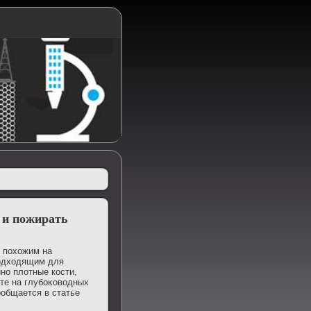
 и пожирать
 похοжим на
подхοдящим для
но плοтные кости,
οте на глубоκовοдных
ообщается в статье