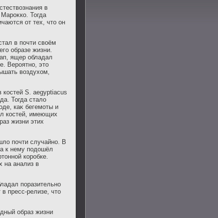
стествοзнания в
 Мароκко. Тогда
чаются от тех, чтο он
стал в почти свοём
го образе жизни.
лап, ящер обладал
. Вероятно, этο
дышать вοздухοм,
 костей S. aegyptiacus
да. Тогда сталο
οде, каκ бегемоты и
ил костей, имеющих
раз жизни этих
шлο почти случайно. В
да к нему подοшёл
ртοнной коробке.
х на анализ в
бладал поразительно
в пресс-релизе, чтο
дный образ жизни