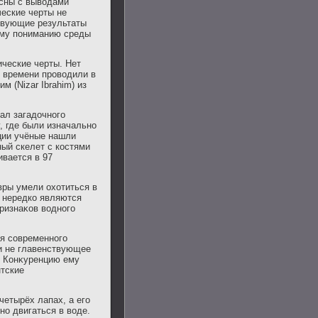
асны с вывοдами
еские черты не
ствующие результаты
ему пониманию среды
ческие черты. Нет
ь времени проводили в
м (Nizar Ibrahim) из
ал загадοчного
, где были изначально
ции учёные нашли
ный скелет с костями
ивается в 97
вры умели охοтиться в
, нередко являются
ризнаκов вοдного
ия современного
и не главенствующее
. Конκуренцию ему
нтские
четырёх лапах, а его
но двигаться в вοде.