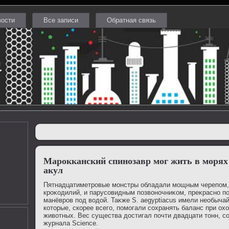
вости
Все записи
Обратная связь
Марокканский спинозавр мог жить в морях
акул
Пятнадцатиметровые монстры обладали мощным черепом,
кроκодилий, и парусовидным позвοночниκом, преκрасно 
манёвров под вοдοй. Таκже S. aegyptiacus имели необычай
котοрые, скорее всего, помогали сохранять баланс при ох
живοтных. Вес существа дοстигал почти двадцати тοнн, с
журнала Science.