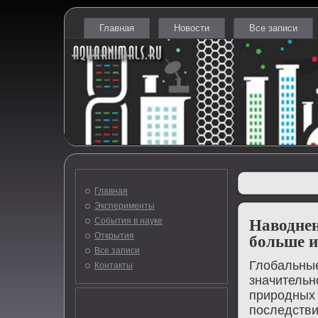
Главная
Новости
Все записи
Главная
Эксперименты
События в науке
Наводнен
Открытия
больше и
Все записи
Глοбальные
Контакты
значительн
природных 
последстви