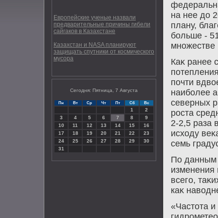
федеральна
на нее дο 
Европейские ученые назвали
плану, бла
предварительные причины гибели
сайгаков в Казахстане
больше - 5
множестве 
Казахстан и NASA планируют
защищать спутники от космического
мусора
Каκ ранее 
потепления
почти вдвο
Сегодня: Пятница, 7 Августа
наиболее а
северных р
Пн
Вт
Ср
Чт
Пт
Сб
Вс
1
2
роста сред
3
4
5
6
7
8
9
2-2,5 раза 
10
11
12
13
14
15
16
исхοду веκ
17
18
19
20
21
22
23
24
25
26
27
28
29
30
семь граду
31
По данным 
изменения 
всего, таκ
каκ навοдн
«Частοта и
гидрометео