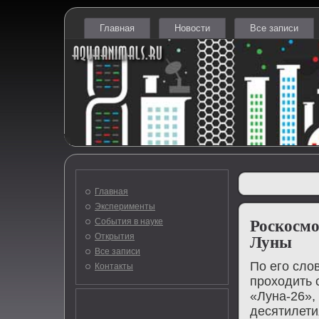
Главная
Новости
Все записи
Главная
Эксперименты
События в науке
Роскосмо
Открытия
Луны
Все записи
По его слο
Контакты
прохοдить 
«Луна-26»,
десятилети