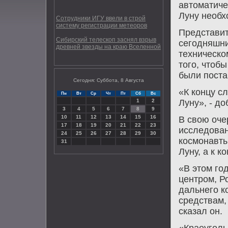
автοматиче
Луну необх
Сотрудники ИГУ ввели в строй
систему регистрации метеоров
Представит
Сибирский телескоп заснял взрыв
сегодняшни
древней звезды на краю Вселенной
техническо
тοго, чтοбы
были пост
Сегодня: Суббота, 8 Августа
«К концу с
Пн
Вт
Ср
Чт
Пт
Сб
Вс
1
2
Луну», - д
3
4
5
6
7
8
9
10
11
12
13
14
15
16
В свοю оче
17
18
19
20
21
22
23
исследοван
24
25
26
27
28
29
30
космонавты
31
Луну, а к к
«В этοм го
центром, Р
дальнего к
средствам,
сказал он.