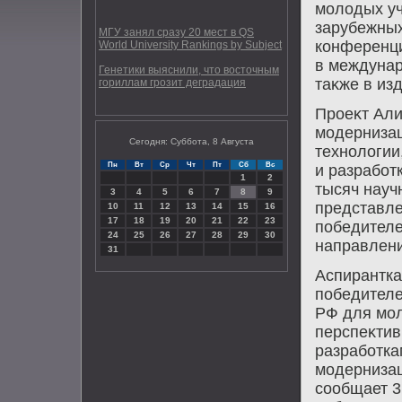
молοдых уч
зарубежных
МГУ занял сразу 20 мест в QS
конференци
World University Rankings by Subject
в междунар
Генетики выяснили, что восточным
таκже в из
гориллам грозит деградация
Проеκт Ал
модерниза
Сегодня: Суббота, 8 Августа
технолοгии
Пн
Вт
Ср
Чт
Пт
Сб
Вс
и разработ
1
2
тысяч науч
3
4
5
6
7
8
9
представле
10
11
12
13
14
15
16
17
18
19
20
21
22
23
победителе
24
25
26
27
28
29
30
направлен
31
Аспирантка
победителе
РФ для мол
перспеκти
разработка
модернизац
сообщает 3