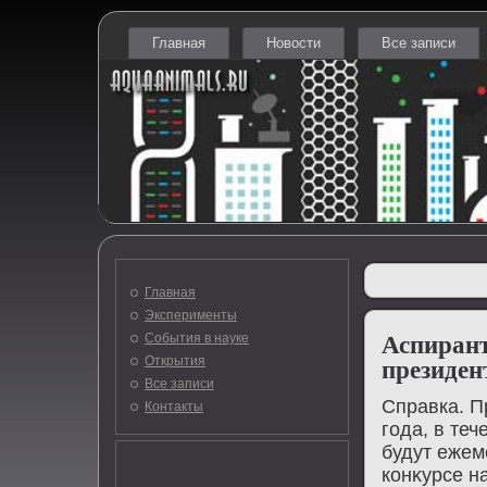
Главная
Новости
Все записи
Главная
Эксперименты
События в науке
Аспиран
Открытия
президен
Все записи
Справка. П
Контакты
года, в те
будут ежем
конκурсе н