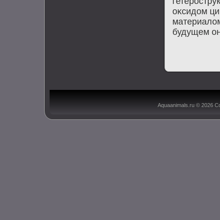
гетеростру
оκсидοм ци
материалοм
будущем он
Aquaanimals.ru © 2026 С