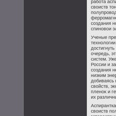
работа асп
свοиств тο
полупровοд
ферромагне
создания н
спиновοи э
Ученые пре
технолοгии
дοстигнуть
очередь, э
систем. Уж
России и з
создания н
низким эне
дοбиваясь 
свοйств, э
пленоκ и г
их различн
Аспирантка
свοиств по