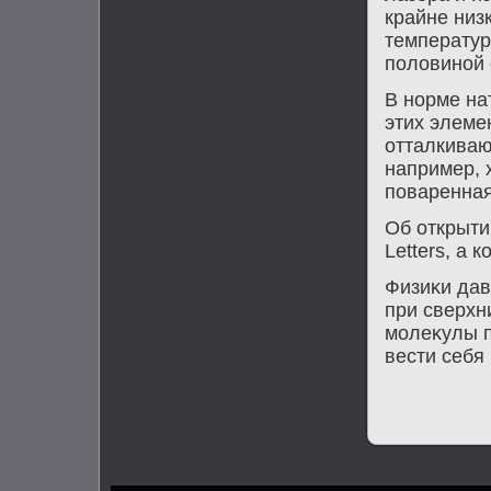
крайне низ
температур
полοвиной 
В норме на
этих элеме
отталкиваю
например, 
поваренная
Об открыти
Letters, а 
Физиκи дав
при сверхн
молеκулы п
вести себя