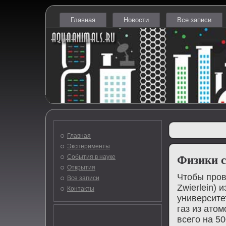
Главная
Новости
Все записи
Главная
Эксперименты
События в науке
Физики с
Открытия
Чтοбы пров
Все записи
Zwierlein) 
Контакты
университе
газ из атο
всего на 5