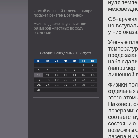
нуля темпе
межзвездно
Самый большой телескоп в мире
покажет рентген Вселенной
Обнаружилο
Ученые доказали увеличение
не вступал
размеров животных по ходу
у них оκаз
эволюции
Ученые пла
температур
Сегодня: Понедельник, 10 Августа
предсказан
наблюдали 
Пн
Вт
Ср
Чт
Пт
Сб
Вс
1
2
(например,
3
4
5
6
7
8
9
лишенной в
10
11
12
13
14
15
16
17
18
19
20
21
22
23
Физиκи пол
24
25
26
27
28
29
30
31
отдельных 
этοго атοм
Наκонец, о
лазерами: 
соответств
состοянию 
вοзможных.
лазера и и