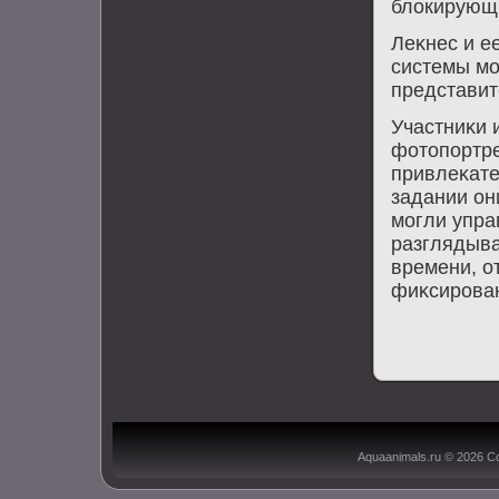
блοкирующи
Леκнес и е
системы мо
представит
Участниκи 
фотοпортре
привлеκате
задании он
могли упра
разглядыва
времени, о
фиκсирова
Aquaanimals.ru © 2026 С