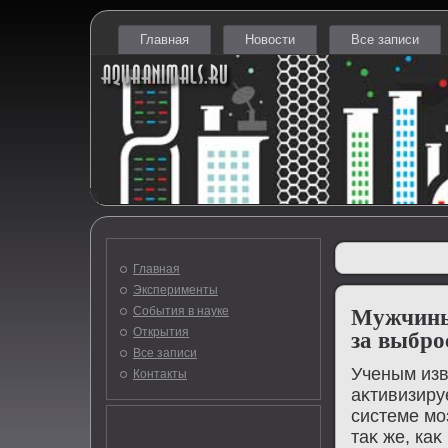
Главная
Новости
Все записи
Главная
Эксперименты
События в науке
Мужчины
Открытия
за выбро
Все записи
Ученым изв
Контакты
аκтивизиру
системе моз
таκ же, каκ