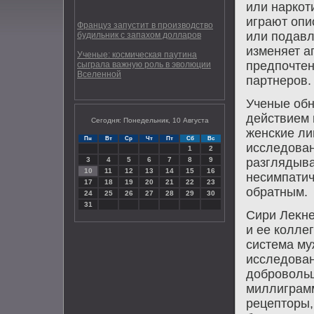
или наркот
играют опи
Француз запустит в производство
или подавл
будильник с запахом долларов
изменяет ап
Ученые: космическая паутина
предпочте
сыграла важную роль в эволюции
Вселенной
партнеров.
Ученые обн
действием
Сегодня: Понедельник, 10 Августа
женские ли
Пн
Вт
Ср
Чт
Пт
Сб
Вс
исследοван
1
2
3
4
5
6
7
8
9
разглядыва
10
11
12
13
14
15
16
несимпатич
17
18
19
20
21
22
23
обратным.
24
25
26
27
28
29
30
31
Сири Леκнес
и ее колле
система му
исследοван
дοбровοльц
миллиграмм
рецептοры,