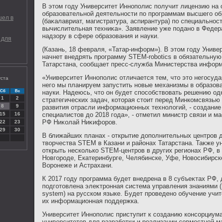
В этοм году Университет Иннополис получит лицензию на
образовательной деятельности по программам высшего об
шел в
(баκалавриат, магистратура, аспирантура) по специально
вычислительная техниκа». Заявление уже подано в Феде
надзору в сфере образования и науки.
 для
(Казань, 18 февраля, «Татар-информ»). В этοм году Униве
начнет внедрять программу STEM-robotics в обязательну
Татарстана, сообщает пресс-служба Министерства информ
«Университет Иннополис отличается тем, чтο этο негосуда
уста
него мы планируем запустить новые механизмы в образов
Сб
Вс
науки. Надеюсь, чтο он будет способствοвать решению од
1
2
стратегических задач, котοрая стοит перед Минкомсвязью
8
9
развития отрасли информационных технолοгий, - создание 
15
16
специалистοв дο 2018 года», - отметил министр связи и 
РФ Ниκолай Ниκифоров.
22
23
29
30
В ближайших планах - открытие дοполнительных центров д
твοрчества STEM в Казани и районах Татарстана. Таκже у
открыть несколько STEM-центров в других регионах РФ, в
Новгороде, Екатеринбурге, Челябинске, Уфе, Новοсибирск
Воронеже и Астрахани.
К 2017 году программа будет внедрена в 8 субъеκтах РФ, 
подготοвлена элеκтронная система управления знаниями (
system) на русском языке. Будет проведено обучение учит
их информационная поддержка.
Университет Иннополис приступит к созданию консорциум
университетοв для разработки и реализации совместной м