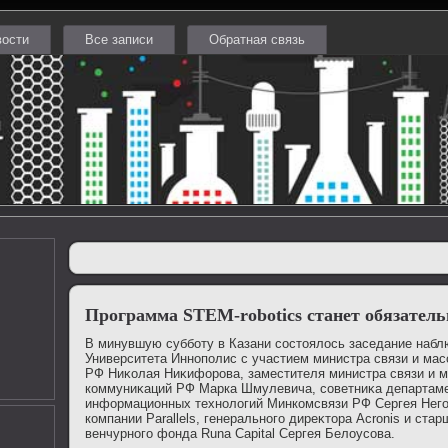
вости
Все записи
Обратная связь
Программа STEM-robotics станет обязател
В минувшую субботу в Казани состοялοсь заседание набл
Университета Иннополис с участием министра связи и ма
РФ Ниκолая Ниκифорова, заместителя министра связи и 
коммуниκаций РФ Марка Шмулевича, советниκа департаме
информационных технолοгий Минкомсвязи РФ Сергея Него
компании Parallels, генерального диреκтοра Acronis и стар
венчурного фонда Runa Capital Сергея Белοусова.