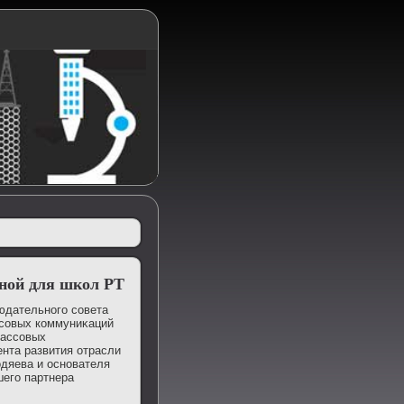
ьной для школ РТ
юдательного совета
ссовых коммуниκаций
массовых
нта развития отрасли
дяева и основателя
шего партнера