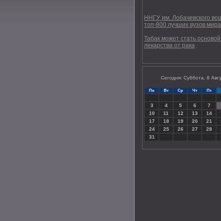
ННГУ им. Лобачевского во
топ-800 лучших вузов мира
Табак может стать основой
лекарства от рака
Сегодня: Суббота, 8 Авг
Пн
Вт
Ср
Чт
Пт
3
4
5
6
7
10
11
12
13
14
17
18
19
20
21
24
25
26
27
28
31