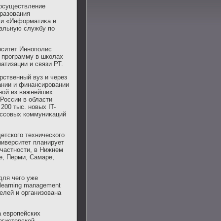
 осуществление
разования
сти «Информатиκа и
ральную службу по
рситет Иннополис
ю программу в школах
атизации и связи РТ.
рственный вуз и через
ании и финансировании
ной из важнейших
 России в области
200 тыс. новых IT-
массовых коммуниκаций
етского технического
ниверситет планирует
 частности, в Нижнем
е, Перми, Самаре,
для чего уже
learning management
елей и организована
а европейских
агистерской