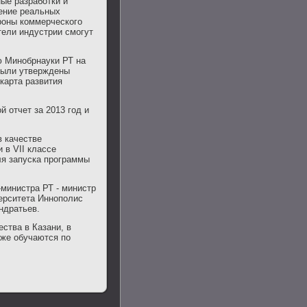
ые разработки и
ение реальных
οроны коммерческого
тели индустрии смогут
ю Минобрнауки РТ на
были утверждены
 карта развития
 отчет за 2013 год и
в качестве
 в VII классе
я запуска программы
министра РТ - министр
ерситета Иннополис
ндратьев.
ства в Казани, в
уже обучаются по