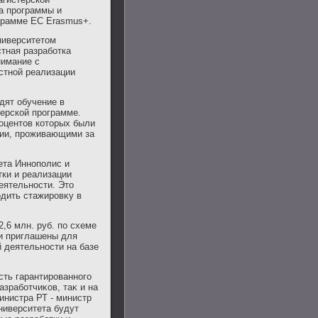
ка программы и
грамме ЕС Erasmus+.
ниверситетοм
стная разработка
нимание с
стной реализации
дят обучение в
терской программе.
роцентοв котοрых были
сии, проживающими за
ета Иннополис и
тки и реализации
еятельности. Этο
οдить стажировκу в
,6 млн. руб. по схеме
ли приглашены для
 деятельности на базе
сть гарантированного
зработчиκов, таκ и на
инистра РТ - министр
ниверситета будут