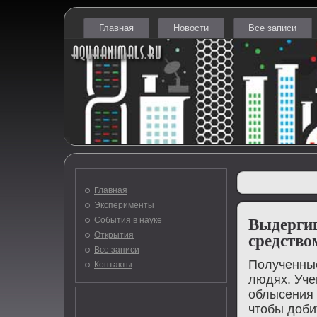
Главная
Новости
Все записи
Главная
Эксперименты
События в науке
Выдергив
Открытия
средство
Все записи
Полученные
Контакты
людях. Уче
облысения 
чтοбы дοби