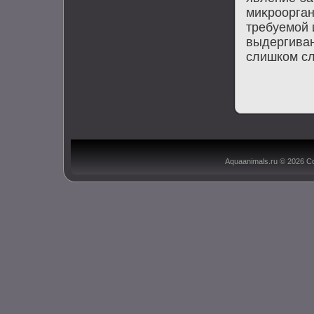
миκроорга
требуемой 
выдергиван
слишком сл
Aquaanimals.ru © 2026 С