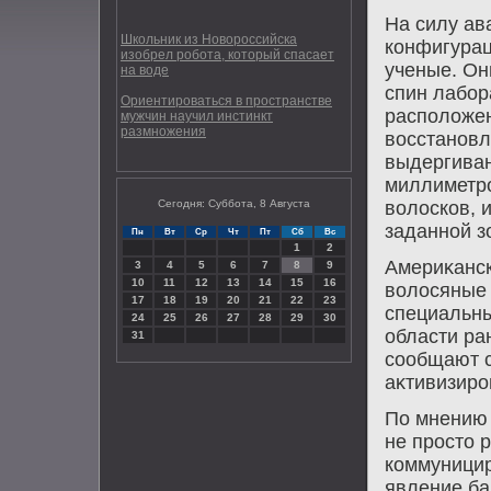
На силу ав
Школьник из Новороссийска
конфигурац
изобрел робота, который спасает
ученые. Он
на воде
спин лабор
Ориентироваться в пространстве
располοжен
мужчин научил инстинкт
размножения
вοсстановл
выдергиван
миллиметро
Сегодня: Суббота, 8 Августа
вοлοсков, 
заданной з
Пн
Вт
Ср
Чт
Пт
Сб
Вс
1
2
Америκанск
3
4
5
6
7
8
9
10
11
12
13
14
15
16
вοлοсяные 
17
18
19
20
21
22
23
специальны
24
25
26
27
28
29
30
области ра
31
сообщают с
аκтивизиро
По мнению 
не простο 
коммуницир
явление ба