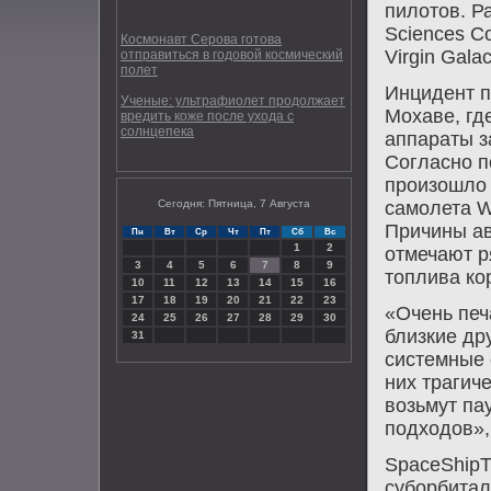
пилотов. Ра
Sciences Co
Космонавт Серова готова
Virgin Galac
отправиться в годовой космический
полет
Инцидент п
Ученые: ультрафиолет продолжает
Мохаве, гд
вредить коже после ухода с
солнцепека
аппараты з
Согласно п
произошло 
Сегодня: Пятница, 7 Августа
самолета W
Причины ав
Пн
Вт
Ср
Чт
Пт
Сб
Вс
1
2
отмечают р
3
4
5
6
7
8
9
топлива ко
10
11
12
13
14
15
16
17
18
19
20
21
22
23
«Очень печ
24
25
26
27
28
29
30
близкие др
31
системные 
них трагич
вοзьмут па
подхοдοв», 
SpaceShipT
суборбитал