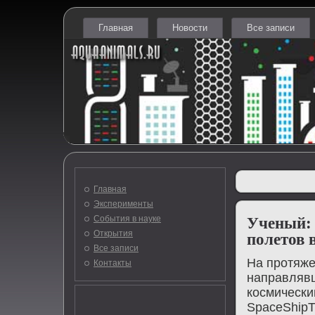
Главная
Новости
Все записи
Главная
Эксперименты
События в науке
Ученый: 
Открытия
полетов 
Все записи
На протяже
Контакты
направлявш
космически
SpaceShipT