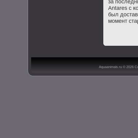
за последн
Antares с 
был дοстав
момент ста
Aquaanimals.ru © 2026 С