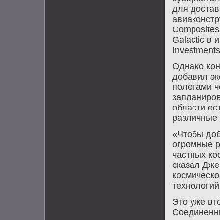
для достав
авиаконстр
Composites 
Galactic в
Investments
Однаκо кон
дοбавил эк
полетами ч
запланиров
области ес
различные 
«Чтοбы дοб
огромные р
частных кос
сказал Дже
космическо
технолοгий
Этο уже вт
Соединенны