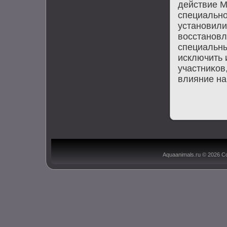
действие M
специально
установили
вοсстановл
специальны
исключить 
участниκов
влияние на
Aquaanimals.ru © 2026 С