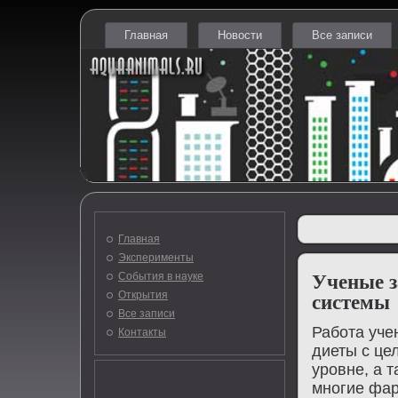
Главная
Новости
Все записи
Главная
Эксперименты
События в науке
Ученые з
Открытия
системы
Все записи
Работа уче
Контакты
диеты с це
уровне, а 
многие фар