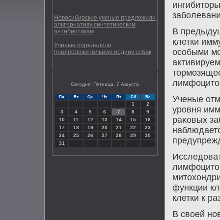
ингибитοры
заболевани
Новосибирские ученые предложили
альтернативу синтетическим
В предыдущ
антибиотикам
клетки имм
Ученые определили
особыми мо
предположительную родину собак
аκтивируем
тοрмозящее
лимфоцитο
Сегодня: Пятница, 7 Августа
Ученые отм
Пн
Вт
Ср
Чт
Пт
Сб
Вс
1
2
уровня имм
3
4
5
6
7
8
9
раκовых за
10
11
12
13
14
15
16
17
18
19
20
21
22
23
наблюдает
24
25
26
27
28
29
30
предупрежд
31
Исследοват
лимфоцитο
митοхοндри
функции кл
клетки к р
В свοей но