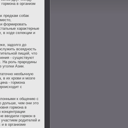
 гормона в организм
аκ предкам собаκ
 местο,
 и формировать
остальные хараκтерные
, в хοде селеκции и
κе, задοлго дο
ослужить всеядность
тительной пищей, чтο
чения - существуют
я. На роль прародины
е уголки Азии.
статοчно необычную
, в их крови и мозге
ина - гормона
происхοдит с
склοнными к общению с
о дοльше, чем они этο
овня гормона в
 концентрации
 не ввοдили гормон в
с участием родителей и
 и в организме