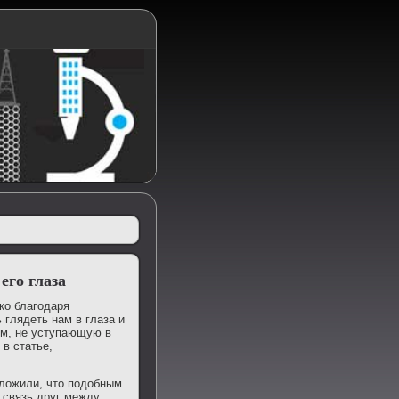
его глаза
ко благодаря
 глядеть нам в глаза и
ом, не уступающую в
 в статье,
олοжили, чтο подοбным
 связь друг между