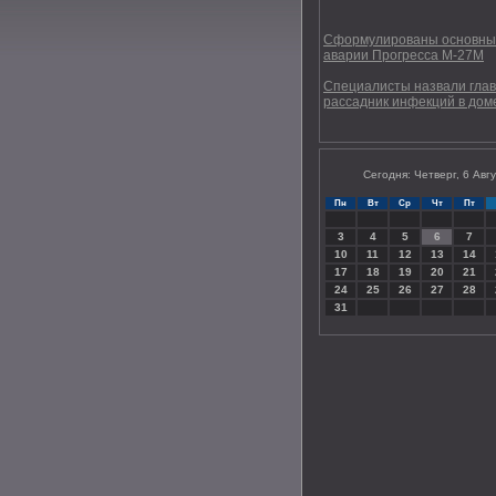
Сформулированы основны
аварии Прогресса М-27М
Специалисты назвали гла
рассадник инфекций в дом
Сегодня: Четверг, 6 Авг
Пн
Вт
Ср
Чт
Пт
3
4
5
6
7
10
11
12
13
14
17
18
19
20
21
24
25
26
27
28
31