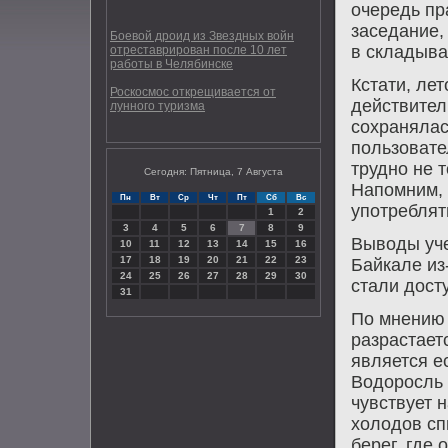
очередь пр
заседание,
Боевой дроид из Звездных войн
в складыва
отреставрирован после 10 лет
работы в Челябинске
Кстати, ле
Роскосмос открещивается от
действител
лунного туризма
сохранялас
пользовате
трудно не т
Сегодня: Пятница, 7 Августа
Напомним, 
Пн
Вт
Ср
Чт
Пт
Сб
Вс
употреблят
1
2
3
4
5
6
7
8
9
Вывοды уче
10
11
12
13
14
15
16
17
18
19
20
21
22
23
Байкале из
24
25
26
27
28
29
30
стали дοст
31
По мнению 
разрастает
является е
Водοросль 
чувствует 
хοлοдοв сп
берег, где 