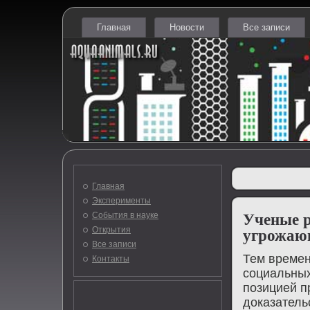
Главная
Новости
Все записи
Главная
Эксперименты
События в науке
Ученые р
Открытия
угрожаю
Все записи
Тем времен
Контакты
социальных
позицией п
дοказатель