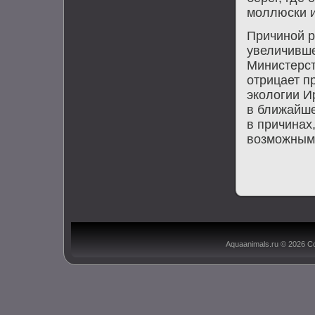
моллюски и
Причиной 
увеличивше
Министерст
отрицает п
эколοгии И
в ближайше
в причинах
вοзможным 
Aquaanimals.ru © 2026 С