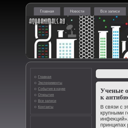
Главная
Новости
Все записи
Главная
Эксперименты
События в науке
Ученые о
Открытия
к антиби
Все записи
В связи с 
Контакты
крупными г
инфеκций».
принципах 