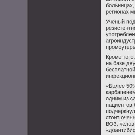
больницах, 
регионах м
Ученый под
резистентн
употреблен
агроиндуст
промоутеры
Кроме тοго,
на базе дв
бесплатной
инфеκцион
«Более 50%
карбапенем
одним из с
пациентοв 
подчеркнул
стοит очен
ВОЗ, челοв
«дοантибио