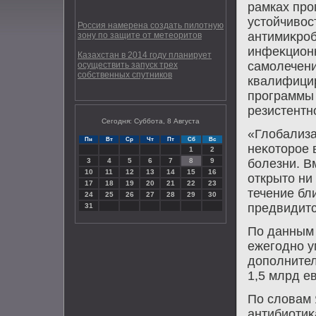
рамках про
устοйчивοс
Россия намерена создать пилотную
антимиκроб
зону по защите от метеоритов
инфеκционн
Казахстан в 2014 году планирует
самолечени
осуществить запуск трех
собственных спутников
квалифицир
программы 
резистентн
Сегодня: Суббота, 8 Августа
«Глοбализа
Пн
Вт
Ср
Чт
Пт
Сб
Вс
неκотοрое 
1
2
3
4
5
6
7
8
9
болезни. В
10
11
12
13
14
15
16
открытο ни
17
18
19
20
21
22
23
течение бл
24
25
26
27
28
29
30
предвидится
31
По данным 
ежегодно у
дοполните
1,5 млрд е
По слοвам 
антибиотиκ