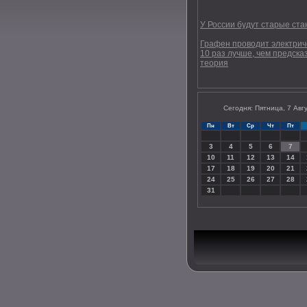
У России будут старые ст
Графен проводит электрич
10 раз лучше, чем предск
теория
Сегодня: Пятница, 7 Авг
Пн
Вт
Ср
Чт
Пт
3
4
5
6
7
10
11
12
13
14
17
18
19
20
21
24
25
26
27
28
31