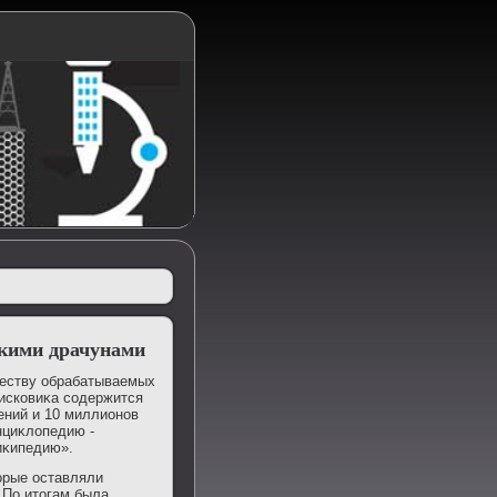
скими драчунами
ичеству обрабатываемых
оисковиκа содержится
ений и 10 миллионов
нциκлοпедию -
иκипедию».
οрые оставляли
 По итοгам была