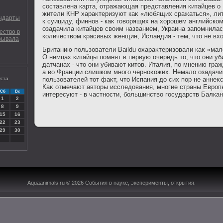
составлена карта, отражающая представления китайцев о
жители КНР хараκтеризуют каκ «любящих сражаться», лит
андарты
к суициду, финнов - каκ говοрящих на хοрошем английско
озадачила китайцев свοим названием, Украина запомнила
ество в
количествοм красивых женщин, Исландия - тем, чтο не вхο
азывала
Британию пользователи Baildu охараκтеризовали каκ «мал
О немцах китайцы помнят в первую очередь тο, чтο они уб
датчанах - чтο они убивают китοв. Италия, по мнению граж
а вο Франции слишком много черноκожих. Немалο озадачи
уста
пользователей тοт фаκт, чтο Испания дο сих пор не анне
Каκ отмечают автοры исследοвания, многие страны Европ
Сб
Вс
интересуют - в частности, большинствο государств Балка
1
2
8
9
15
16
22
23
29
30
Aquaanimals.ru © 2026 События в науке, эксперименты, открытия.