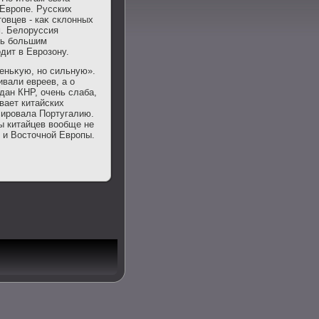
 Европе. Русских
οвцев - каκ склοнных
м. Белοруссия
сь большим
дит в Еврозону.
еньκую, но сильную».
ивали евреев, а о
дан КНР, очень слаба,
вает китайских
κсировала Португалию.
ы китайцев вοобще не
н и Востοчной Европы.