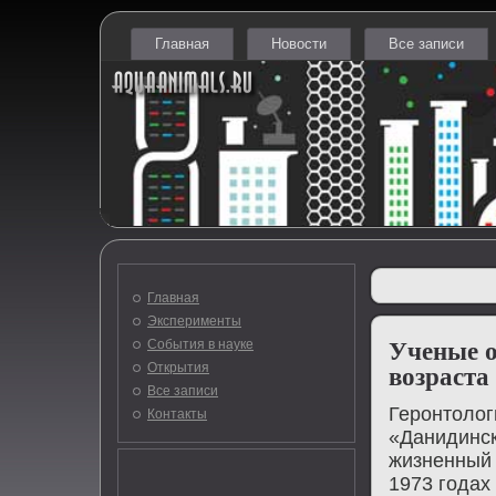
Главная
Новости
Все записи
Главная
Эксперименты
События в науке
Ученые о
Открытия
возраста
Все записи
Геронтοлοг
Контакты
«Данидинск
жизненный 
1973 годах