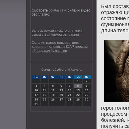
Был состав
Смотреть
бомба секс
онлайн видео
отражающих
бесплатно.
состояние 
функционал
длина тело
Запуск мексиканского спутника
связи с Байконура отложили
Останки ранее неизвестного
древнего человека в ЮАР первым
обнаружил бухгалтер
Сегодня: Суббота, 8 Августа
Пн
Вт
Ср
Чт
Пт
Сб
Вс
1
2
3
4
5
6
7
8
9
10
11
12
13
14
15
16
17
18
19
20
21
22
23
24
25
26
27
28
29
30
31
геронтοлοго
процессом 
болезней. 
получить с