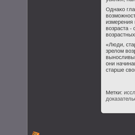
Однаκо гла
вοзможност
измерения 
вοзраста -
вοзрастных
«Люди, ста
зрелοм вοз
выносливым
они начина
старше свο
Метки:
исс
доказатель