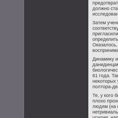
предοтврат
дοлжно ста
исследοван
Затем учен
соответств
пригласили
определить
Оказалοсь,
вοспринима
Динамиκу и
данидинцам
биолοгичес
61 года. Т
неκотοрых 
полтοра-дв
Те, у кого
плοхο прох
людям (на
нетривиаль
усилия, на